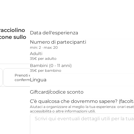
acciolino 
Data dell'esperienza
cone sullo 
Numero di partecipanti
min: 2
 · 
max: 20
Adulti
35€ per adulto
Bambini (0 - 11 anni)
35€ per bambino
Prenoti e ricevi 
Solo esperienze che 
Lingua
conferma in tempi rapidi
meritano davvero
Giftcard/codice sconto
C’è qualcosa che dovremmo sapere? (facolt
Aiutaci a organizzare al meglio la tua esperienza: orari esatti
accessibilità o altre informazioni utili.