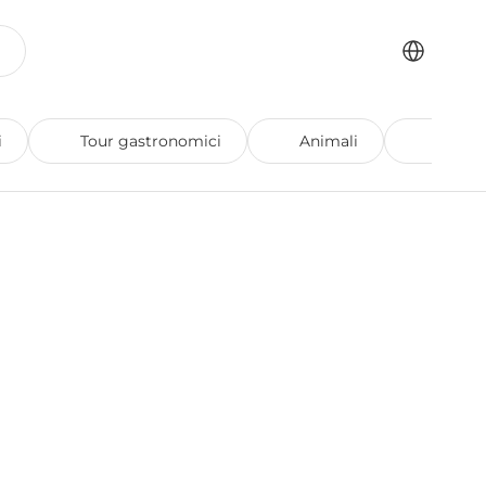
Select Langua
i
Tour gastronomici
Animali
Arram