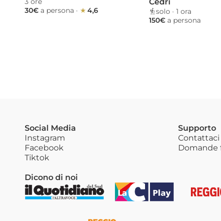
3 ore 
Cedri
30€ 
a persona
 · 
★ 
4,6
solo
 · 
1 ora 
150€ 
a persona
Social Media
Supporto
Instagram
Contattaci
Facebook
Domande f
Tiktok
Dicono di noi