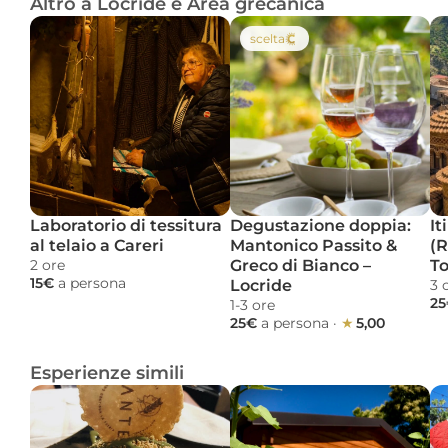
Altro a Locride e Area grecanica
scelta
Laboratorio di tessitura 
Degustazione doppia: 
It
al telaio a Careri
Mantonico Passito & 
(R
2 ore 
Greco di Bianco – 
T
15€ 
a persona
Locride
3 
25
1-3 ore 
25€ 
a persona
 · 
★ 
5,00
Esperienze simili