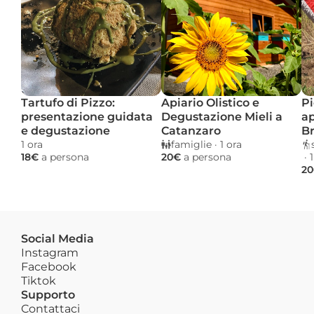
Tartufo di Pizzo: 
Apiario Olistico e 
Pi
presentazione guidata 
Degustazione Mieli a 
ap
e degustazione
Catanzaro
Br
1 ora 
famiglie
 · 
1 ora 
18€ 
a persona
20€ 
a persona
 · 
1
20
Social Media
Instagram
Facebook
Tiktok
Supporto
Contattaci