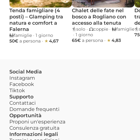
Tenda famigliare (4 
Chalet delle fate nel 
Do
posti) – Glamping tra 
bosco a Rogliano con 
tr
natura e comfort a 
accesso alla tenuta
de
Falerna
solo
 · 
coppie
 · 
famiglie
 · 
1 giorno 
75
famiglie
 · 
1 giorno 
65€ 
a persona
 · 
★ 
4,83
50€ 
a persona
 · 
★ 
4,67
Social Media
Instagram
Facebook
Tiktok
Supporto
Contattaci
Domande frequenti
Opportunità
Proponi un'esperienza
Consulenza gratuita
Informazioni legali