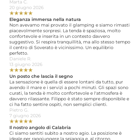
Marta C. 
20 giugno 2026
★
★
★
★
★
Eleganza immersa nella natura
Non avevamo mai provato il glamping e siamo rimasti 
piacevolmente sorpresi. La tenda è spaziosa, molto 
confortevole e inserita in un contesto davvero 
suggestivo. Si respira tranquillità, ma allo stesso tempo 
il centro di Soverato è vicinissimo. Un equilibrio 
perfetto.
Daniele R. 
13 giugno 2026
★
★
★
★
★
Un posto che lascia il segno
La sensazione è quella di essere lontani da tutto, pur 
avendo il mare e i servizi a pochi minuti. Gli spazi sono 
curati, la tenda è molto confortevole e l'atmosfera è 
davvero rilassante. Filippo è stato sempre disponibile e 
ci ha fatto sentire ospiti, non semplici clienti.
Pietro G. 
7 giugno 2026
★
★
★
★
★
Il nostro angolo di Calabria
Ci siamo sentiti subito a nostro agio. La posizione è 
ideale per raggiungere la spiaggia e, al ritorno, 