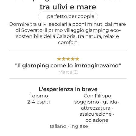
tra ulivi e mare
perfetto per coppie
Dormire tra ulivi secolari a pochi minuti dal mare 
di Soverato: il primo villaggio glamping eco-
sostenibile della Calabria, tra natura, relax e 
comfort.
★
★
★
★
★
"Il glamping come lo immaginavamo"
Marta C.
L'esperienza in breve
1 giorno
Con 
Filippo
2
-
4
 ospiti
soggiorno 
• 
guida 
• 
attrezzatura 
• 
assicurazione 
• 
colazione 
Italiano
 • 
Inglese