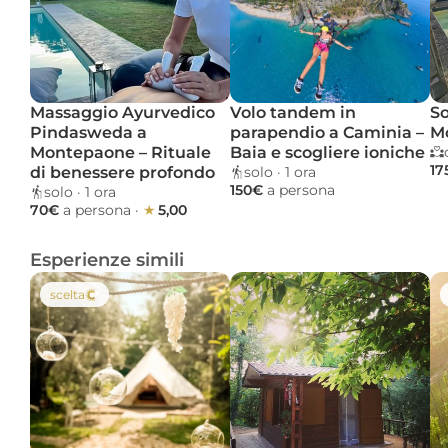
Massaggio Ayurvedico 
Volo tandem in 
So
Pindasweda a 
parapendio a Caminia – 
M
Montepaone – Rituale 
Baia e scogliere ioniche
17
di benessere profondo
solo
 · 
1 ora 
150€ 
a persona
solo
 · 
1 ora 
70€ 
a persona
 · 
★ 
5,00
Esperienze simili
scelta