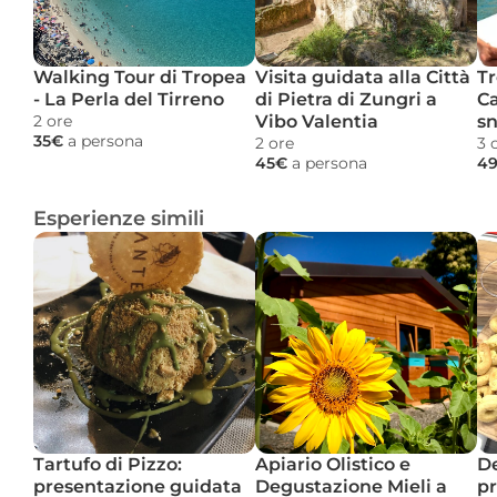
Walking Tour di Tropea 
Visita guidata alla Città 
Tr
- La Perla del Tirreno
di Pietra di Zungri a 
Ca
2 ore 
Vibo Valentia
sn
35€ 
a persona
2 ore 
3 
45€ 
a persona
49
Esperienze simili
Tartufo di Pizzo: 
Apiario Olistico e 
De
presentazione guidata 
Degustazione Mieli a 
pr