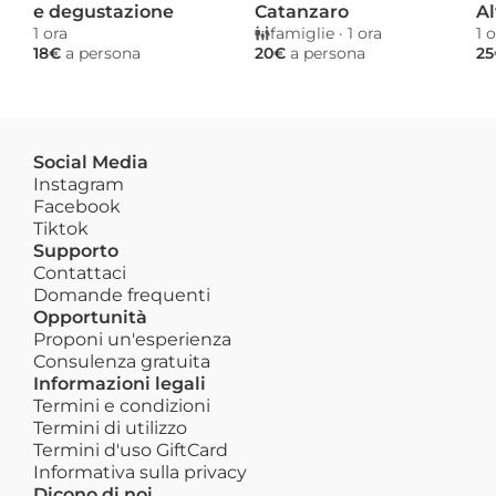
e degustazione
Catanzaro
Al
1 ora 
famiglie
 · 
1 ora 
1 o
18€ 
a persona
20€ 
a persona
25
Social Media
Instagram
Facebook
Tiktok
Supporto
Contattaci
Domande frequenti
Opportunità
Proponi un'esperienza
Consulenza gratuita
Informazioni legali
Termini e condizioni
Termini di utilizzo
Termini d'uso GiftCard
Informativa sulla privacy
Dicono di noi