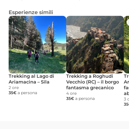
Esperienze simili
Trekking al Lago di 
Trekking a Roghudi 
Tr
Ariamacina – Sila
Vecchio (RC) – il borgo 
Ar
2 ore 
fantasma grecanico
fa
35€ 
a persona
4 ore 
ab
35€ 
a persona
3 
35