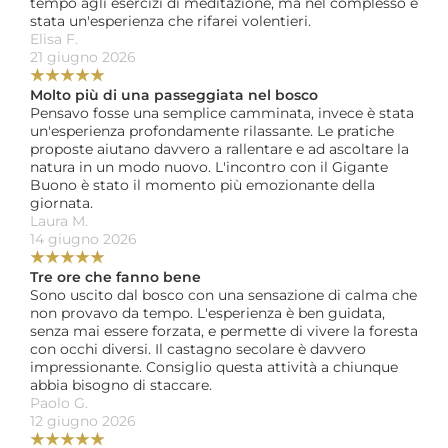
tempo agli esercizi di meditazione, ma nel complesso è 
stata un'esperienza che rifarei volentieri.
Elisa F. 
21 giugno 2026
★
★
★
★
★
Molto più di una passeggiata nel bosco
Pensavo fosse una semplice camminata, invece è stata 
un'esperienza profondamente rilassante. Le pratiche 
proposte aiutano davvero a rallentare e ad ascoltare la 
natura in un modo nuovo. L'incontro con il Gigante 
Buono è stato il momento più emozionante della 
giornata.
Laura M. 
14 giugno 2026
★
★
★
★
★
Tre ore che fanno bene
Sono uscito dal bosco con una sensazione di calma che 
non provavo da tempo. L'esperienza è ben guidata, 
senza mai essere forzata, e permette di vivere la foresta 
con occhi diversi. Il castagno secolare è davvero 
impressionante. Consiglio questa attività a chiunque 
abbia bisogno di staccare.
Paolo G. 
12 giugno 2026
★
★
★
★
★