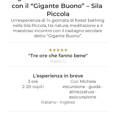
con il “Gigante Buono” – Sila 
Piccola
Un’esperienza di ½ giornata di forest bathing 
nella Sila Piccola, tra natura, meditazione e il 
maestoso incontro con il castagno secolare 
detto “Gigante Buono”.
★
★
★
★
★
"Tre ore che fanno bene"
Paolo G.
L'esperienza in breve
3 ore
Con 
Michela
2
-
20
 ospiti
escursione 
• 
guida 
• 
attrezzatura 
• 
assicurazione 
Italiano
 • 
Inglese