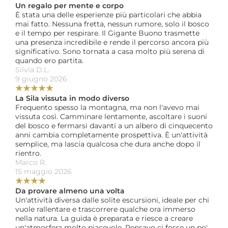
Un regalo per mente e corpo
È stata una delle esperienze più particolari che abbia 
mai fatto. Nessuna fretta, nessun rumore, solo il bosco 
e il tempo per respirare. Il Gigante Buono trasmette 
una presenza incredibile e rende il percorso ancora più 
significativo. Sono tornata a casa molto più serena di 
quando ero partita.
Silvia D.L. 
9 giugno 2026
★
★
★
★
★
La Sila vissuta in modo diverso
Frequento spesso la montagna, ma non l'avevo mai 
vissuta così. Camminare lentamente, ascoltare i suoni 
del bosco e fermarsi davanti a un albero di cinquecento 
anni cambia completamente prospettiva. È un'attività 
semplice, ma lascia qualcosa che dura anche dopo il 
rientro.
Marco R. 
15 maggio 2026
★
★
★
★
Da provare almeno una volta
Un'attività diversa dalle solite escursioni, ideale per chi 
vuole rallentare e trascorrere qualche ora immerso 
nella natura. La guida è preparata e riesce a creare 
un'atmosfera molto piacevole. Pensavo ci fosse un po' 