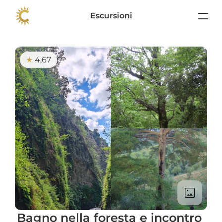
Escursioni
4,67
★ 
Bagno nella foresta e incontro 