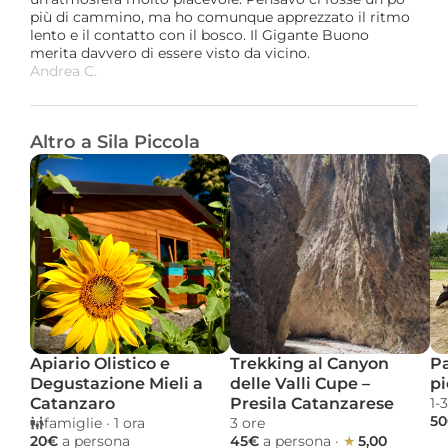
più di cammino, ma ho comunque apprezzato il ritmo 
lento e il contatto con il bosco. Il Gigante Buono 
merita davvero di essere visto da vicino.
Andrea C. 
Altro a Sila Piccola
Apiario Olistico e 
Trekking al Canyon 
Pa
Degustazione Mieli a 
delle Valli Cupe – 
pi
Catanzaro
Presila Catanzarese
1-
50
famiglie
 · 
1 ora 
3 ore 
20€ 
a persona
45€ 
a persona
 · 
★ 
5,00