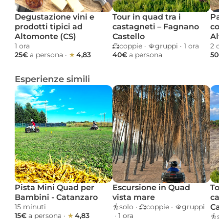
Degustazione vini e 
Tour in quad tra i 
Pa
prodotti tipici ad 
castagneti – Fagnano 
co
Altomonte (CS)
Castello
Al
1 ora 
coppie
 · 
gruppi
 · 
1 ora 
2 
25€ 
a persona
 · 
★ 
4,83
40€ 
a persona
50
Esperienze simili
Pista Mini Quad per 
Escursione in Quad 
To
Bambini - Catanzaro
vista mare
ca
15 minuti 
solo
 · 
coppie
 · 
gruppi
Ca
15€ 
a persona
 · 
★ 
4,83
 · 
1 ora 