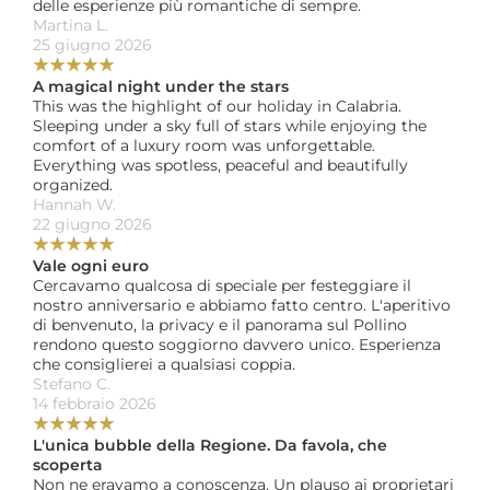
delle esperienze più romantiche di sempre.
Martina L. 
25 giugno 2026
★
★
★
★
★
A magical night under the stars
This was the highlight of our holiday in Calabria. 
Sleeping under a sky full of stars while enjoying the 
comfort of a luxury room was unforgettable. 
Everything was spotless, peaceful and beautifully 
organized.
Hannah W. 
22 giugno 2026
★
★
★
★
★
Vale ogni euro
Cercavamo qualcosa di speciale per festeggiare il 
nostro anniversario e abbiamo fatto centro. L'aperitivo 
di benvenuto, la privacy e il panorama sul Pollino 
rendono questo soggiorno davvero unico. Esperienza 
che consiglierei a qualsiasi coppia.
Stefano C. 
14 febbraio 2026
★
★
★
★
★
L'unica bubble della Regione. Da favola, che 
scoperta
Non ne eravamo a conoscenza. Un plauso ai proprietari 