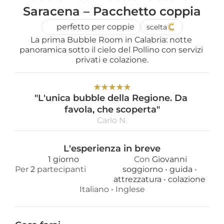
Saracena – Pacchetto coppia
perfetto per coppie
scelta
La prima Bubble Room in Calabria: notte 
panoramica sotto il cielo del Pollino con servizi 
privati e colazione.
★
★
★
★
★
"L'unica bubble della Regione. Da 
favola, che scoperta"
Carlo N.
L'esperienza in breve
1 giorno
Con 
Giovanni
Per 
2
 partecipanti
soggiorno 
• 
guida 
• 
attrezzatura 
• 
colazione 
Italiano
 • 
Inglese