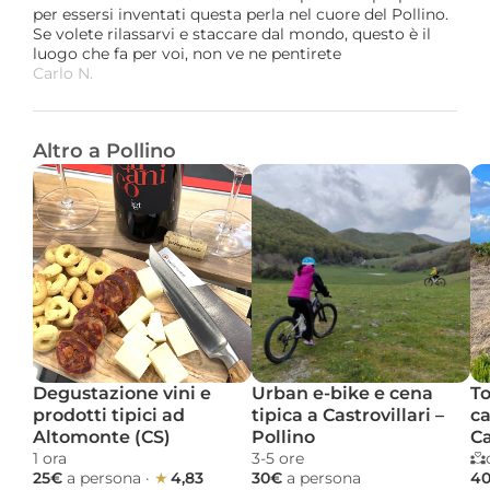
per essersi inventati questa perla nel cuore del Pollino.
Se volete rilassarvi e staccare dal mondo, questo è il 
luogo che fa per voi, non ve ne pentirete
Carlo N. 
Altro a Pollino
Degustazione vini e 
Urban e-bike e cena 
To
prodotti tipici ad 
tipica a Castrovillari – 
ca
Altomonte (CS)
Pollino
Ca
1 ora 
3-5 ore 
25€ 
a persona
 · 
★ 
4,83
30€ 
a persona
40