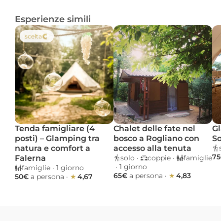
Esperienze simili
scelta
Tenda famigliare (4 
Chalet delle fate nel 
Gl
posti) – Glamping tra 
bosco a Rogliano con 
So
natura e comfort a 
accesso alla tenuta
75
Falerna
solo
 · 
coppie
 · 
famiglie
 · 
1 giorno 
famiglie
 · 
1 giorno 
65€ 
a persona
 · 
★ 
4,83
50€ 
a persona
 · 
★ 
4,67