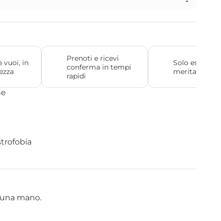
-
Prenoti e ricevi 
vuoi, in 
Solo esperienz
conferma in tempi 
rezza
meritano dav
rapidi
ne
strofobia
ti una mano.