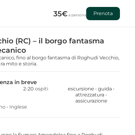
35€
Prenota
 a persona
io (RC) – il borgo fantasma 
ecanico
nico, fino al borgo fantasma di Roghudi Vecchio, 
ra mito e storia.
ienza in breve
2
-
20
 ospiti
escursione 
• 
guida 
• 
attrezzatura 
• 
assicurazione 
ano
 • 
Inglese
lungo la fiumara Amendolea fino a Roghudi