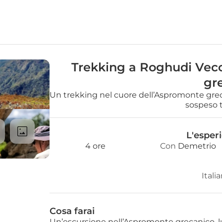
Trekking a Roghudi Vecch
gr
Un trekking nel cuore dell’Aspromonte greca
sospeso t
L'esper
4 ore
Con 
Demetrio
Itali
Cosa farai
Un’escursione nell’Aspromonte grecanico, 