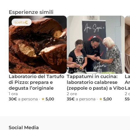
Esperienze simili
scelta
Laboratorio del Tartufo 
Tappatumi in cucina: 
La
di Pizzo: prepara e 
laboratorio calabrese 
Ar
degusta l’originale
(zeppole o pasta) a Vibo
L
1 ora 
2 ore 
2 
30€ 
a persona
 · 
★ 
5,00
35€ 
a persona
 · 
★ 
5,00
55
Social Media